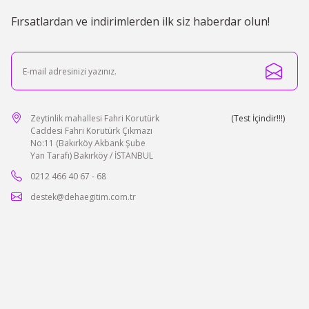
Fırsatlardan ve indirimlerden ilk siz haberdar olun!
Castel Sıvı Düzeltme Kalemi
0.0 Puan - 0 Yorum
59,59 TL + KDV
TL + KDV
Zeytinlik mahallesi Fahri Korutürk
(Test İçindir!!!)
Caddesi Fahri Korutürk Çıkmazı
No:11 (Bakırköy Akbank Şube
Yan Tarafı) Bakırköy / İSTANBUL
0212 466 40 67 - 68
destek@dehaegitim.com.tr