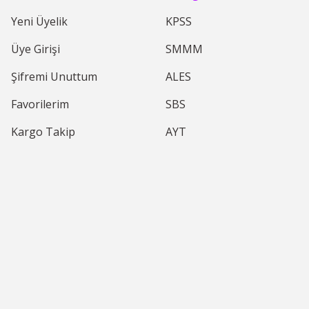
Yeni Üyelik
KPSS
Gönder
i 20 ml
Faber 
Üye Girişi
SMMM
Faber Castel Şerit Düzeltici 5mm*12m
Şifremi Unuttum
ALES
 - 0 Yorum
0.0 Puan - 0 Yorum
Favorilerim
SBS
TL + KDV
77,27 
59,58 TL + KDV
70,83 TL + KDV
Kargo Takip
AYT
%6