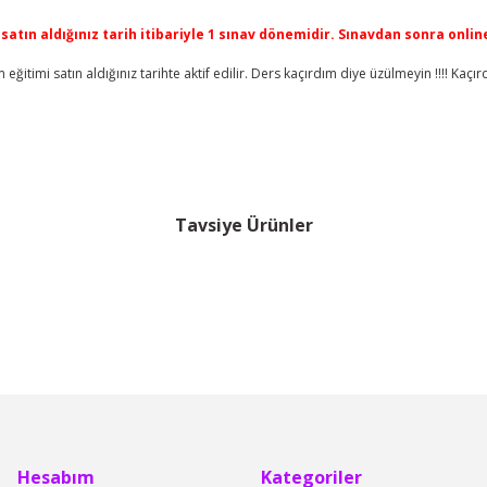
atın aldığınız tarih itibariyle 1 sınav dönemidir. Sınavdan sonra onli
eğitimi satın aldığınız tarihte aktif edilir. Ders kaçırdım diye üzülmeyin !!!! Kaçı
da yetersiz gördüğünüz noktaları öneri formunu kullanarak tarafımıza iletebi
Tavsiye Ürünler
Bu ürüne ilk yorumu siz yapın!
%16
%23
Yorum Yaz
Hesabım
Kategoriler