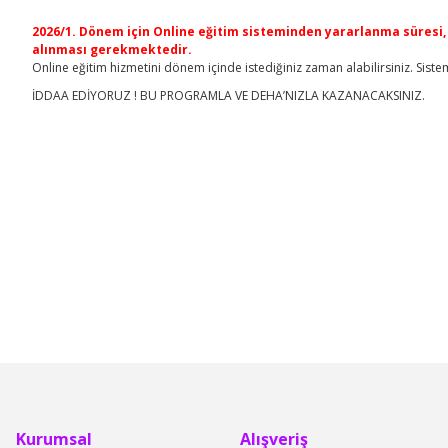
2026/1. Dönem için Online eğitim sisteminden yararlanma süresi, s
alınması gerekmektedir.
Online eğitim hizmetini dönem içinde istediğiniz zaman alabilirsiniz. Sistem 
İDDAA EDİYORUZ ! BU PROGRAMLA VE DEHA’NIZLA KAZANACAKSINIZ.
Bu ürünün fiyat bilgisi, resim, ürün açıklamalarında ve diğer konular
Görüş ve önerileriniz için teşekkür ederiz.
Ürün resmi kalitesiz, bozuk veya görüntülenemiyor.
%13
%8
Ürün açıklamasında eksik bilgiler bulunuyor.
Ürün bilgilerinde hatalar bulunuyor.
Ürün fiyatı diğer sitelerden daha pahalı.
Bu ürüne benzer farklı alternatifler olmalı.
Kurumsal
Alışveriş