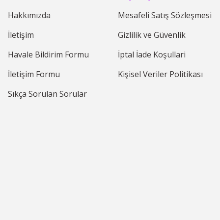
Hakkımızda
Mesafeli Satış Sözleşmesi
Faber Castel Broadpen 1554
Faber Castel Sıvı Düzeltic
İletişim
Gizlilik ve Güvenlik
Havale Bildirim Formu
İptal İade Koşullari
0.0 Puan - 0 Yorum
0.0 Puan
İletişim Formu
Kişisel Veriler Politikası
64,99 TL + KDV
41,25 
75,00 TL + KDV
45,00 TL + KDV
Sıkça Sorulan Sorular
%25
%9