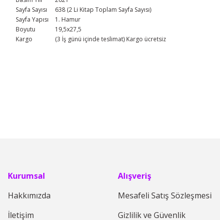
Sayfa Sayısı
638 (2 Li Kitap Toplam Sayfa Sayısı)
Sayfa Yapısı
1. Hamur
Boyutu
19,5x27,5
Kargo
(3 İş günü içinde teslimat) Kargo ücretsiz
Bu ürünün fiyat bilgisi, resim, ürün açıklamalarında ve diğer konular
Görüş ve önerileriniz için teşekkür ederiz.
Ürün resmi kalitesiz, bozuk veya görüntülenemiyor.
Ürün açıklamasında eksik bilgiler bulunuyor.
Ürün bilgilerinde hatalar bulunuyor.
Ürün fiyatı diğer sitelerden daha pahalı.
Bu ürüne benzer farklı alternatifler olmalı.
Kurumsal
Alışveriş
Hakkımızda
Mesafeli Satış Sözleşmesi
İletişim
Gizlilik ve Güvenlik