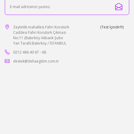
Zeytinlik mahallesi Fahri Korutürk
(Test İçindir!!!)
Caddesi Fahri Korutürk Çıkmazı
No:11 (Bakırköy Akbank Şube
Yan Tarafı) Bakırköy / İSTANBUL
0212 466 40 67 - 68
destek@dehaegitim.com.tr