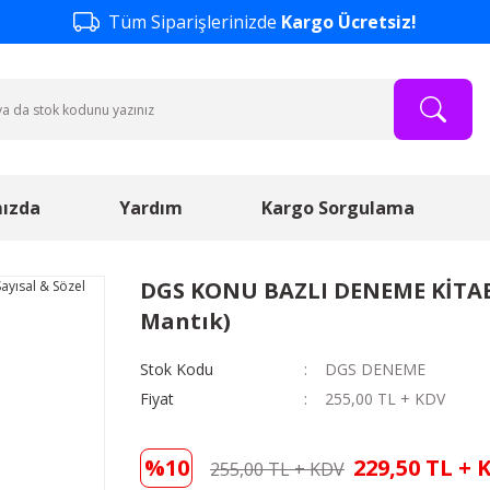
Tüm Siparişlerinizde
Kargo Ücretsiz!
ızda
Yardım
Kargo Sorgulama
DGS KONU BAZLI DENEME KİTABI
Mantık)
Stok Kodu
DGS DENEME
Fiyat
255,00 TL + KDV
%10
229,50 TL + 
255,00 TL + KDV