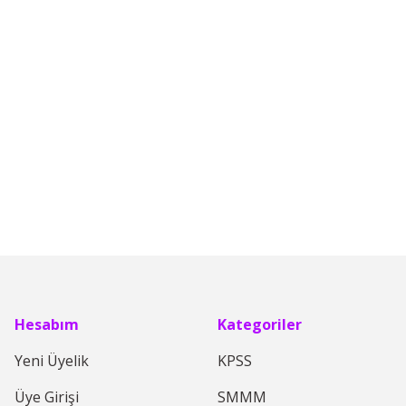
da yetersiz gördüğünüz noktaları öneri formunu kullanarak tarafımıza iletebi
Bu ürüne ilk yorumu siz yapın!
Yorum Yaz
Hesabım
Kategoriler
Yeni Üyelik
KPSS
Üye Girişi
SMMM