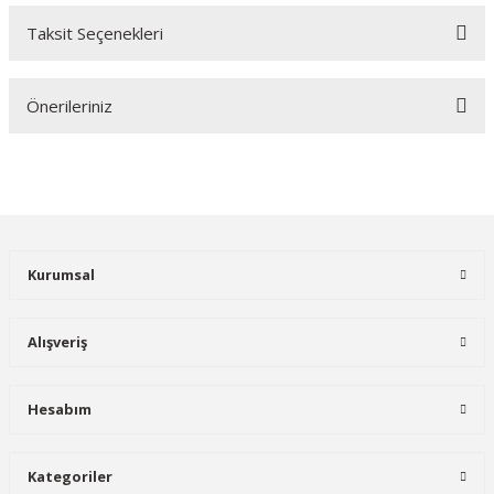
Taksit Seçenekleri
Bu ürüne ilk yorumu siz yapın!
Önerileriniz
Yorum Yaz
Bu ürünün fiyat bilgisi, resim, ürün açıklamalarında ve diğer
konularda yetersiz gördüğünüz noktaları öneri formunu kullanarak
tarafımıza iletebilirsiniz.
Görüş ve önerileriniz için teşekkür ederiz.
Kurumsal
Ürün resmi kalitesiz, bozuk veya görüntülenemiyor.
Ürün açıklamasında eksik bilgiler bulunuyor.
Alışveriş
Ürün bilgilerinde hatalar bulunuyor.
Ürün fiyatı diğer sitelerden daha pahalı.
Hesabım
Bu ürüne benzer farklı alternatifler olmalı.
Kategoriler