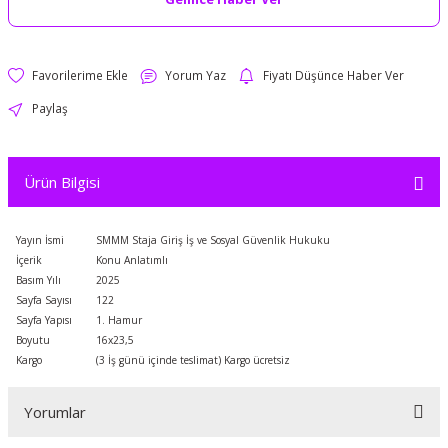
Yorum Yaz
Fiyatı Düşünce Haber Ver
Paylaş
Ürün Bilgisi
Yayın İsmi
SMMM Staja Giriş İş ve Sosyal Güvenlik Hukuku
İçerik
Konu Anlatımlı
Basım Yılı
2025
Sayfa Sayısı
122
Sayfa Yapısı
1. Hamur
Boyutu
16x23,5
Kargo
(3 İş günü içinde teslimat) Kargo ücretsiz
Yorumlar