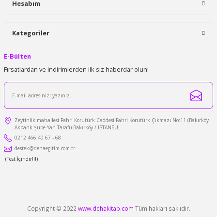
Faber Castel Broadpen 1554
Hesabım
Faber Castel Sıvı Düzeltici 20 ml
Kategoriler
0.0 Puan - 0 Yorum
0.0 Puan - 0 Yorum
Gönder
75,00 TL + KDV
E-Bülten
45,00 TL + KDV
64,99 TL + KDV
Fırsatlardan ve indirimlerden ilk siz haberdar olun!
41,25 TL + KDV
%16
Zeytinlik mahallesi Fahri Korutürk Caddesi Fahri Korutürk Çıkmazı No:11 (Bakırköy
Akbank Şube Yan Tarafı) Bakırköy / İSTANBUL
0212 466 40 67 - 68
destek@dehaegitim.com.tr
(Test İçindir!!!)
Copyright © 2022
www.dehakitap.com
Tüm hakları saklıdır.
Faber Castel Şerit Düzeltici 5mm*12m