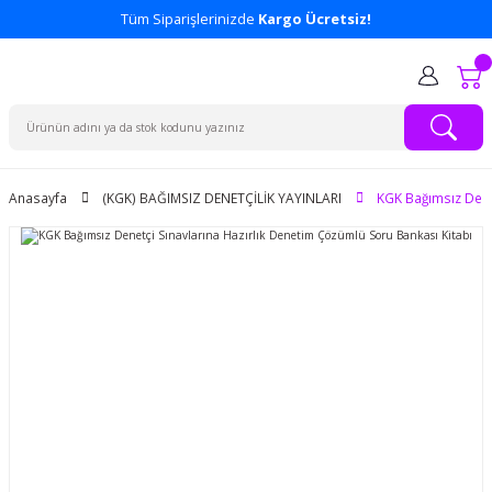
Tüm Siparişlerinizde
Kargo Ücretsiz!
Anasayfa
(KGK) BAĞIMSIZ DENETÇİLİK YAYINLARI
KGK Bağımsız Denet