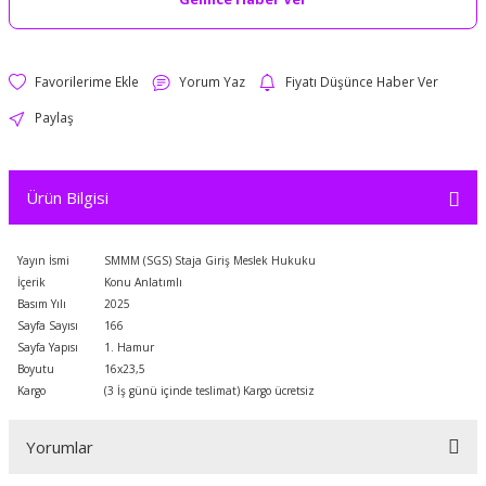
Yorum Yaz
Fiyatı Düşünce Haber Ver
Paylaş
Ürün Bilgisi
Yayın İsmi
SMMM (SGS) Staja Giriş Meslek Hukuku
İçerik
Konu Anlatımlı
Basım Yılı
2025
Sayfa Sayısı
166
Sayfa Yapısı
1. Hamur
Boyutu
16x23,5
Kargo
(3 İş günü içinde teslimat) Kargo ücretsiz
Yorumlar