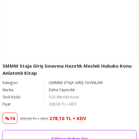
SMMM Staja Giriş Sınavına Hazırlık Meslek Hukuku Konu
Anlatımlı Kitap
Kategori
(SMMM) STAJA GİRİŞ YAYINLARI
Marka
Deha Yayıncılık
Stok Kodu
SGS Meslek Konu
Fiyat
309,00 TL + KDV
%10
278,10 TL + KDV
309,00 TL + KDV
Gelince Haber Ver